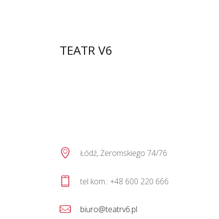
TEATR V6
Łódź, Żeromskiego 74/76
biuro@teatrv6.pl