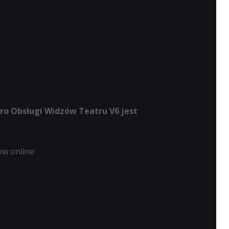
uro Obsługi Widzów Teatru V6 jest
ow online