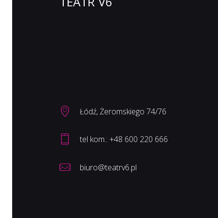
TEATR V6
Łódź, Żeromskiego 74/76
biuro@teatrv6.pl