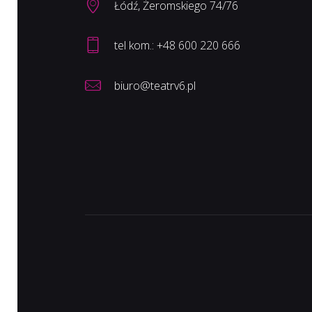
Łódź, Żeromskiego 74/76
biuro@teatrv6.pl