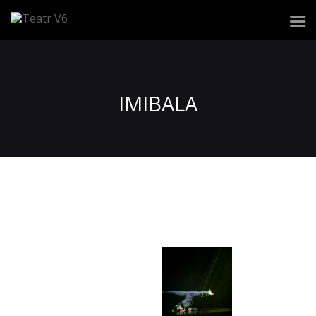
Repertuar
IMIBALA
Zespół
Spektakle
Realizacja widowiska
Wynajem przestrzeni
Kontakt