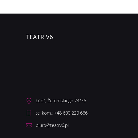
TEATR V6
Łódź, Żeromskiego 74/76
biuro@teatrv6.pl