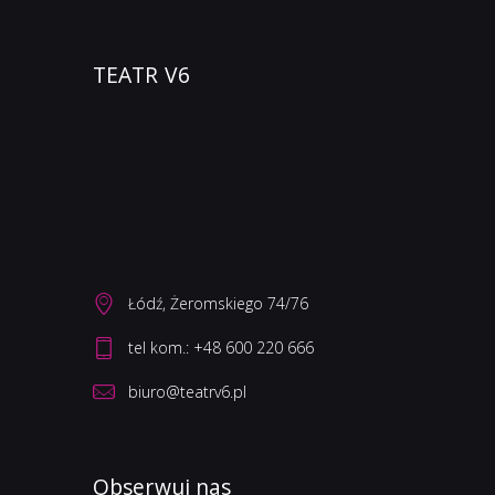
TEATR V6
Łódź, Żeromskiego 74/76
biuro@teatrv6.pl
Obserwuj nas