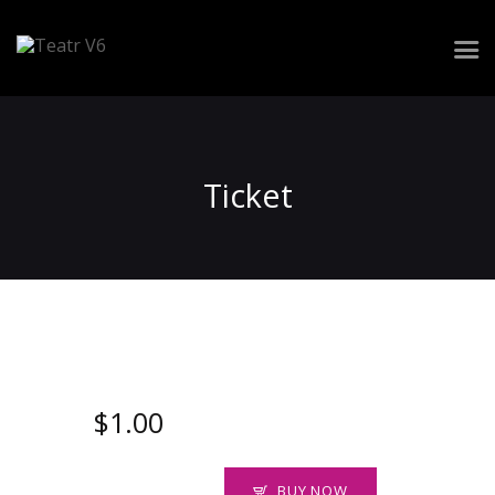
Repertuar
Zespół
Ticket
Spektakle
Realizacja widowiska
Wynajem przestrzeni
Kontakt
$
1
.
00
BUY NOW