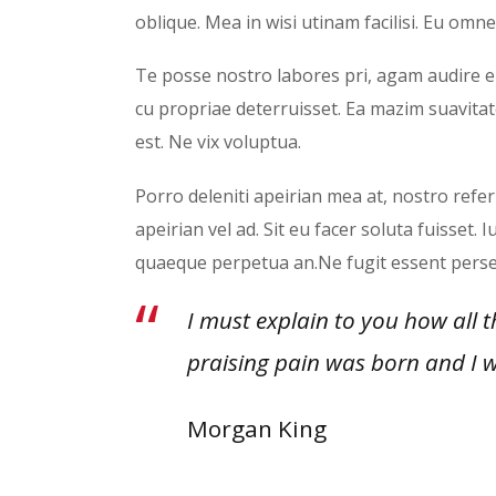
oblique. Mea in wisi utinam facilisi. Eu om
Te posse nostro labores pri, agam audire eu
cu propriae deterruisset. Ea mazim suavitate
est. Ne vix voluptua.
Porro deleniti apeirian mea at, nostro refe
apeirian vel ad. Sit eu facer soluta fuisset.
quaeque perpetua an.Ne fugit essent perseq
I must explain to you how all 
praising pain was born and I w
Morgan King