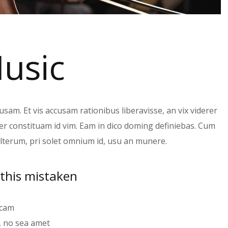
Music
sam. Et vis accusam rationibus liberavisse, an vix viderer
er constituam id vim. Eam in dico doming definiebas. Cum
lterum, pri solet omnium id, usu an munere.
 this mistaken
icam
, no sea amet