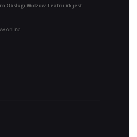
uro Obsługi Widzów Teatru V6 jest
ow online