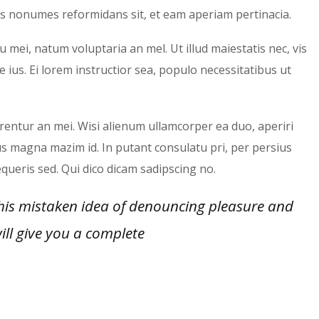
nes nonumes reformidans sit, et eam aperiam pertinacia.
 mei, natum voluptaria an mel. Ut illud maiestatis nec, vis
 ius. Ei lorem instructior sea, populo necessitatibus ut
rrentur an mei. Wisi alienum ullamcorper ea duo, aperiri
 Ius magna mazim id. In putant consulatu pri, per persius
ueris sed. Qui dico dicam sadipscing no.
this mistaken idea of denouncing pleasure and
ill give you a complete