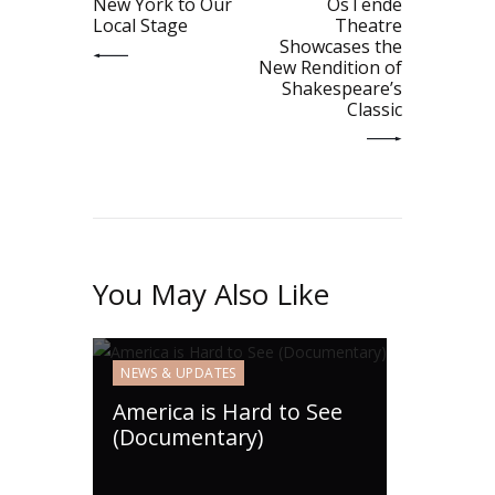
New York to Our
OsTende
Local Stage
Theatre
Showcases the
New Rendition of
Shakespeare’s
Classic
You May Also Like
NEWS & UPDATES
America is Hard to See
(Documentary)