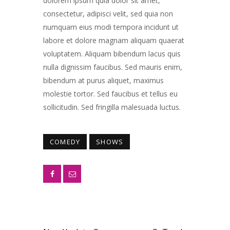
dolorem ipsum quia dolor sit amet,
consectetur, adipisci velit, sed quia non
numquam eius modi tempora incidunt ut
labore et dolore magnam aliquam quaerat
voluptatem. Aliquam bibendum lacus quis
nulla dignissim faucibus. Sed mauris enim,
bibendum at purus aliquet, maximus
molestie tortor. Sed faucibus et tellus eu
sollicitudin. Sed fringilla malesuada luctus.
COMEDY
SHOWS
PREV POST
NEXT POST