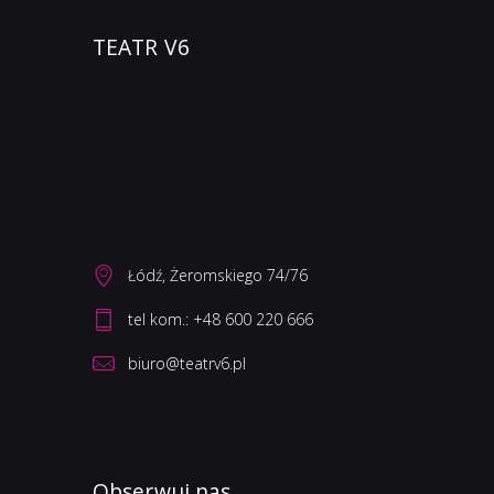
TEATR V6
Łódź, Żeromskiego 74/76
biuro@teatrv6.pl
Obserwuj nas