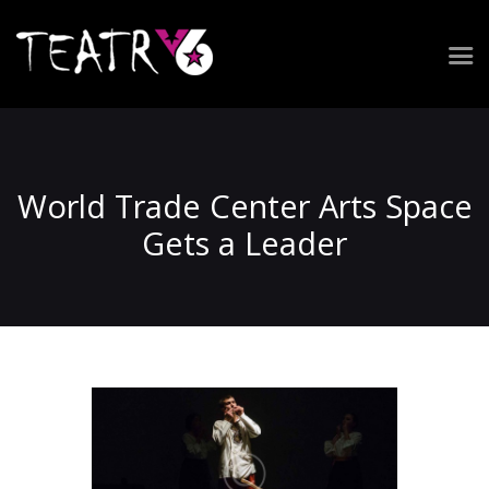
Repertuar
Zespół
World Trade Center Arts Space
Spektakle
Realizacja widowiska
Gets a Leader
Wynajem przestrzeni
Kontakt