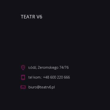
TEATR V6
Łódź, Żeromskiego 74/76
biuro@teatrv6.pl