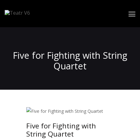
Repertuar
Zespół
Five for Fighting with String
Spektakle
Quartet
Realizacja widowiska
Wynajem przestrzeni
Kontakt
Five for Fighting with
String Quartet