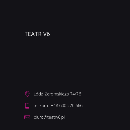
TEATR V6
Łódź, Żeromskiego 74/76
biuro@teatrv6.pl